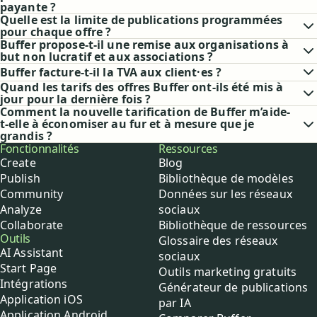
payante ?
Quelle est la limite de publications programmées
pour chaque offre ?
Buffer propose-t-il une remise aux organisations à
but non lucratif et aux associations ?
Buffer facture-t-il la TVA aux client·es ?
Quand les tarifs des offres Buffer ont-ils été mis à
jour pour la dernière fois ?
Comment la nouvelle tarification de Buffer m’aide-
t-elle à économiser au fur et à mesure que je
grandis ?
Buffer
Fonctionnalités
Ressources
Create
Blog
Publish
Bibliothèque de modèles
Community
Données sur les réseaux
Analyze
sociaux
Collaborate
Bibliothèque de ressources
Outils
Glossaire des réseaux
AI Assistant
sociaux
Start Page
Outils marketing gratuits
Intégrations
Générateur de publications
Application iOS
par IA
Application Android