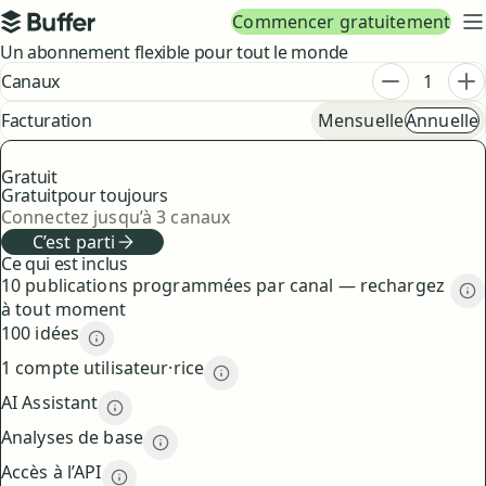
Navigation principale
Commencer gratuitement
Buffer
M
Tarifs
Un abonnement flexible pour tout le monde
Offres
Réduire le
Au
Canaux
fréquence
Facturation
Mensuelle
Annuelle
Gratuit
Gratuit
pour toujours
Connectez jusqu’à 3 canaux
C’est parti
Ce qui est inclus
10 publications programmées par canal — rechargez
10
à tout moment
100 idées
100 idées
description
1 compte utilisateur·rice
1 compte utilisateur·rice
descrip
AI Assistant
AI Assistant
description
Analyses de base
Analyses de base
description
Accès à l’API