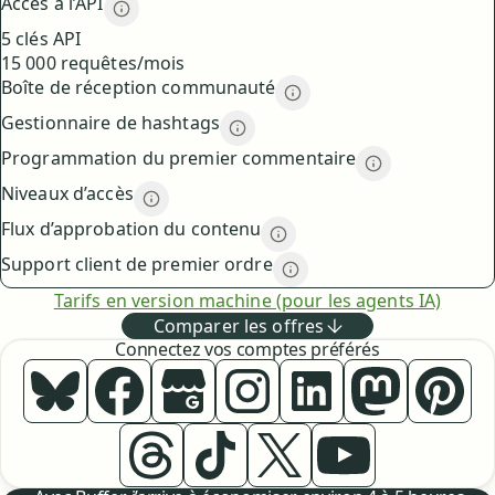
Accès à l’API
Accès à l’API
description
5 clés API
15 000 requêtes/mois
Boîte de réception communauté
Boîte de réception co
Gestionnaire de hashtags
Gestionnaire de hashtags
desc
Programmation du premier commentaire
Programmatio
Niveaux d’accès
Niveaux d’accès
description
Flux d’approbation du contenu
Flux d’approbation du co
Support client de premier ordre
Support client de premi
Tarifs en version machine (pour les agents IA)
Comparer les offres
Connectez vos comptes préférés
Buffer ×
Buffer ×
Bluesky
Buffer ×
Facebook
Buffer ×
Google Business Profile
Buffer ×
Instagram
Buffer ×
LinkedIn
Buffer
Mast
Buffer ×
Buffer ×
Threads
Buffer ×
TikTok
Buffer ×
X
YouTube