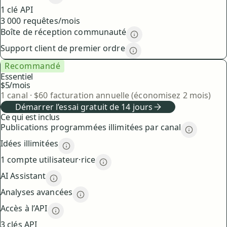
Accès à l’API
description
1 clé API
3 000 requêtes/mois
Boîte de réception communauté
Boîte de réception co
Support client de premier ordre
Support client de premi
Recommandé
Essentiel
$5
/mois
1
canal
·
$
60
facturation annuelle (économisez 2 mois)
Démarrer l’essai gratuit de 14 jours
Ce qui est inclus
Publications programmées illimitées par canal
Publicati
Idées illimitées
Idées illimitées
description
1 compte utilisateur·rice
1 compte utilisateur·rice
descrip
AI Assistant
AI Assistant
description
Analyses avancées
Analyses avancées
description
Accès à l’API
Accès à l’API
description
3 clés API