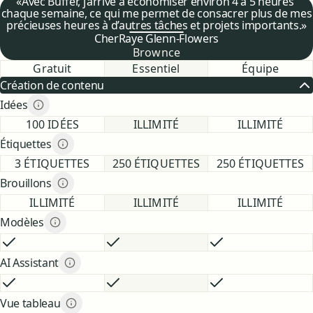
Ce que disent les utilisateur·rices
Avec Buffer, j’arrive à économiser environ 4 à 5 heures
chaque semaine, ce qui me permet de consacrer plus de mes
précieuses heures à d’autres tâches et projets importants.
CherRaye Glenn-Flowers
Brownce
Comparaison des fonctionnalités
Comparaison des fonctionnalités
Gratuit
Essentiel
Équipe
Création de contenu
Idées
Idées description
description
GRATUIT
ESSENTIEL
ÉQUIPE
100 IDÉES
ILLIMITÉ
ILLIMITÉ
Étiquettes
Étiquettes description
description
GRATUIT
ESSENTIEL
ÉQUIPE
3 ÉTIQUETTES
250 ÉTIQUETTES
250 ÉTIQUETTES
Brouillons
Brouillons description
description
GRATUIT
ESSENTIEL
ÉQUIPE
ILLIMITÉ
ILLIMITÉ
ILLIMITÉ
Modèles
Modèles description
description
GRATUIT
INCLUS
ESSENTIEL
INCLUS
ÉQUIPE
INCLUS
AI Assistant
AI Assistant description
description
GRATUIT
INCLUS
ESSENTIEL
INCLUS
ÉQUIPE
INCLUS
Vue tableau
Vue tableau description
description