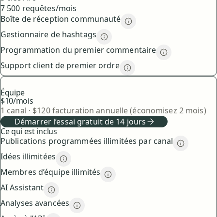
7 500 requêtes/mois
Boîte de réception communauté
Boîte de réception co
Gestionnaire de hashtags
Gestionnaire de hashtags
desc
Programmation du premier commentaire
Programmatio
Support client de premier ordre
Support client de premi
Équipe
$10
/mois
1
canal
·
$
120
facturation annuelle (économisez 2 mois)
Démarrer l’essai gratuit de 14 jours
Ce qui est inclus
Publications programmées illimitées par canal
Publicati
Idées illimitées
Idées illimitées
description
Membres d’équipe illimités
Membres d’équipe illimités
de
AI Assistant
AI Assistant
description
Analyses avancées
Analyses avancées
description