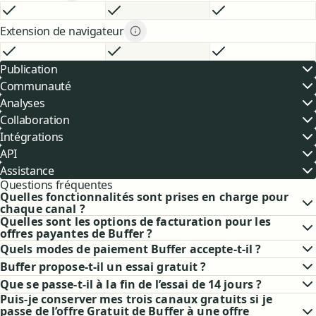
GRATUIT
INCLUS
ESSENTIEL
INCLUS
ÉQUIPE
INCLUS
Extension de navigateur
Extension de navigateur descript
GRATUIT
INCLUS
ESSENTIEL
INCLUS
ÉQUIPE
INCLUS
Publication
Communauté
Analyses
Collaboration
Intégrations
API
Assistance
Questions fréquentes
Quelles fonctionnalités sont prises en charge pour
chaque canal ?
Quelles sont les options de facturation pour les
offres payantes de Buffer ?
Quels modes de paiement Buffer accepte-t-il ?
Buffer propose-t-il un essai gratuit ?
Que se passe-t-il à la fin de l’essai de 14 jours ?
Puis-je conserver mes trois canaux gratuits si je
passe de l’offre Gratuit de Buffer à une offre