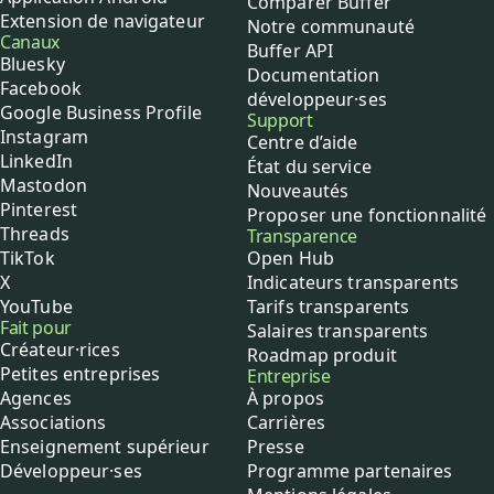
Comparer Buffer
Extension de navigateur
Notre communauté
Canaux
Buffer API
Bluesky
Documentation
Facebook
développeur·ses
Google Business Profile
Support
Instagram
Centre d’aide
LinkedIn
État du service
Mastodon
Nouveautés
Pinterest
Proposer une fonctionnalité
Threads
Transparence
TikTok
Open Hub
X
Indicateurs transparents
YouTube
Tarifs transparents
Fait pour
Salaires transparents
Créateur·rices
Roadmap produit
Petites entreprises
Entreprise
Agences
À propos
Associations
Carrières
Enseignement supérieur
Presse
Développeur·ses
Programme partenaires