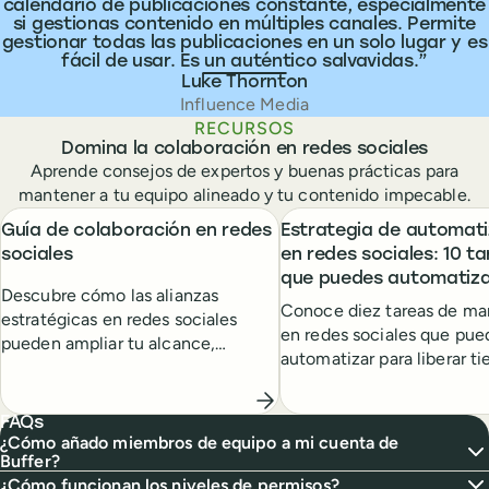
calendario de publicaciones constante, especialmente
si gestionas contenido en múltiples canales. Permite
gestionar todas las publicaciones en un solo lugar y es
fácil de usar. Es un auténtico salvavidas.
Luke Thornton
Influence Media
RECURSOS
Domina la colaboración en redes sociales
Aprende consejos de expertos y buenas prácticas para
mantener a tu equipo alineado y tu contenido impecable.
Guía de colaboración en redes
Estrategia de automati
sociales
en redes sociales: 10 t
que puedes automatiza
Descubre cómo las alianzas
Conoce diez tareas de ma
estratégicas en redes sociales
en redes sociales que pue
pueden ampliar tu alcance,
automatizar para liberar t
aumentar el engagement y abrir
aligerar tu lista de pendien
nuevas oportunidades de
crecimiento.
FAQs
¿Cómo añado miembros de equipo a mi cuenta de
Buffer?
¿Cómo funcionan los niveles de permisos?