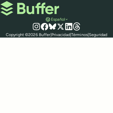
Buffer
Español
Redes sociales
Instagram
Facebook
Bluesky
X
LinkedIn
Threads
Políticas
Copyright ©
2026
Buffer
|
Privacidad
|
Términos
|
Seguridad