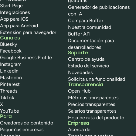
gratuitas
Start Page
Generador de publicaciones
Integraciones
con IA
App para iOS
Compara Buffer
App para Android
Nuestra comunidad
Extensión para navegador
Buffer API
Canales
Documentación para
Bluesky
desarrolladores
Facebook
Soporte
Google Business Profile
Centro de ayuda
Instagram
Estado del servicio
LinkedIn
Novedades
Mastodon
Solicita una funcionalidad
Pinterest
Transparencia
Threads
Open Hub
TikTok
Métricas transparentes
X
Precios transparentes
YouTube
Salarios transparentes
Para
Hoja de ruta del producto
Creadores de contenido
Empresa
Pequeñas empresas
Acerca de