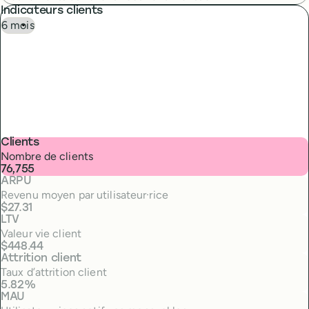
Indicateurs clients
Clients
Nombre de clients
76,755
ARPU
Revenu moyen par utilisateur·rice
$27.31
LTV
Valeur vie client
$448.44
Attrition client
Taux d’attrition client
5.82%
MAU