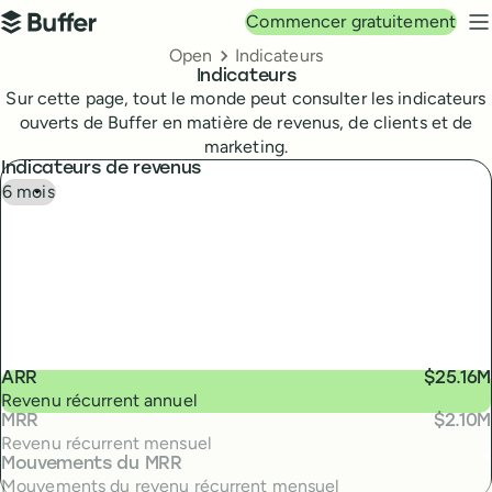
Navigation principale
Commencer gratuitement
Buffer
M
Breadcrumbs
Open
Indicateurs
Indicateurs
Sur cette page, tout le monde peut consulter les indicateurs
ouverts de Buffer en matière de revenus, de clients et de
marketing.
Indicateurs de revenus
ARR
$25.16M
Revenu récurrent annuel
MRR
$2.10M
Revenu récurrent mensuel
Mouvements du MRR
Mouvements du revenu récurrent mensuel