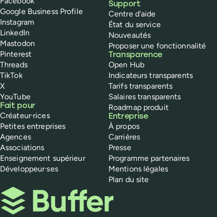
Facebook
Support
Google Business Profile
Centre d’aide
Instagram
État du service
LinkedIn
Nouveautés
Mastodon
Proposer une fonctionnalité
Pinterest
Transparence
Threads
Open Hub
TikTok
Indicateurs transparents
X
Tarifs transparents
YouTube
Salaires transparents
Fait pour
Roadmap produit
Créateur·rices
Entreprise
Petites entreprises
À propos
Agences
Carrières
Associations
Presse
Enseignement supérieur
Programme partenaires
Développeur·ses
Mentions légales
Plan du site
Buffer