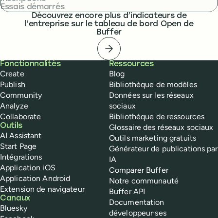
Essais démarrés
Découvrez encore plus d’indicateurs de
l’entreprise sur le tableau de bord Open de
Buffer
Tableau de bord Open
Buffer
Fonctionnalités
Ressources
Create
Blog
Publish
Bibliothèque de modèles
Community
Données sur les réseaux
Analyze
sociaux
Collaborate
Bibliothèque de ressources
Outils
Glossaire des réseaux sociaux
AI Assistant
Outils marketing gratuits
Start Page
Générateur de publications par
Intégrations
IA
Application iOS
Comparer Buffer
Application Android
Notre communauté
Extension de navigateur
Buffer API
Canaux
Documentation
Bluesky
développeur·ses