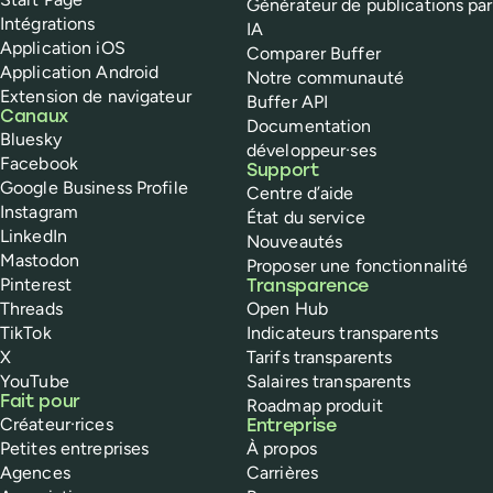
Générateur de publications par
Intégrations
IA
Application iOS
Comparer Buffer
Application Android
Notre communauté
Extension de navigateur
Buffer API
Canaux
Documentation
Bluesky
développeur·ses
Facebook
Support
Google Business Profile
Centre d’aide
Instagram
État du service
LinkedIn
Nouveautés
Mastodon
Proposer une fonctionnalité
Pinterest
Transparence
Threads
Open Hub
TikTok
Indicateurs transparents
X
Tarifs transparents
YouTube
Salaires transparents
Fait pour
Roadmap produit
Créateur·rices
Entreprise
Petites entreprises
À propos
Agences
Carrières