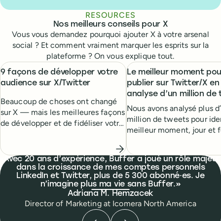
RESOURCES
Nos meilleurs conseils pour X
Vous vous demandez pourquoi ajouter X à votre arsenal
social ? Et comment vraiment marquer les esprits sur la
plateforme ? On vous explique tout.
9 façons de développer votre
Le meilleur moment pou
audience sur X/Twitter
publier sur Twitter/X en
analyse d’un million de
Beaucoup de choses ont changé
Nous avons analysé plus d
sur X — mais les meilleures façons
million de tweets pour iden
de développer et de fidéliser votre
meilleur moment, jour et 
audience sur la plateforme restent
de publication afin de ma
les mêmes. Voici une liste de
l’engagement.
stratégies éprouvées pour vous
What people are saying
Avec 20 ans d’expérience, Buffer a joué un rôle majeur
aider à grandir.
dans la croissance de mes comptes personnels
LinkedIn et Twitter, plus de 5 300 abonné·es. Je
n’imagine plus ma vie sans Buffer.
Adriana M. Hemzacek
Director of Marketing
at
Icomera North America