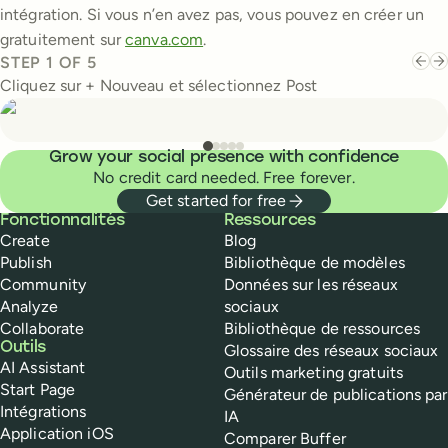
intégration. Si vous n’en avez pas, vous pouvez en créer un
gratuitement sur
canva.com
.
STEP
1
OF
5
Cliquez sur + Nouveau et sélectionnez Post
Grow your social presence with confidence
No credit card needed. Free forever.
Get started for free
Buffer
Fonctionnalités
Ressources
Create
Blog
Publish
Bibliothèque de modèles
Community
Données sur les réseaux
Analyze
sociaux
Collaborate
Bibliothèque de ressources
Outils
Glossaire des réseaux sociaux
AI Assistant
Outils marketing gratuits
Start Page
Générateur de publications par
Intégrations
IA
Application iOS
Comparer Buffer