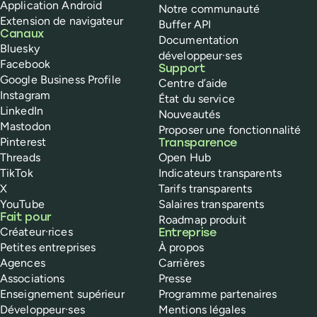
Application Android
Notre communauté
Extension de navigateur
Buffer API
Canaux
Documentation
Bluesky
développeur·ses
Facebook
Support
Google Business Profile
Centre d’aide
Instagram
État du service
LinkedIn
Nouveautés
Mastodon
Proposer une fonctionnalité
Pinterest
Transparence
Threads
Open Hub
TikTok
Indicateurs transparents
X
Tarifs transparents
YouTube
Salaires transparents
Fait pour
Roadmap produit
Créateur·rices
Entreprise
Petites entreprises
À propos
Agences
Carrières
Associations
Presse
Enseignement supérieur
Programme partenaires
Développeur·ses
Mentions légales